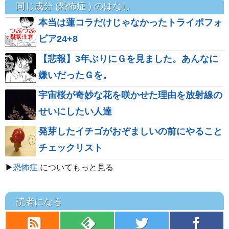
同じ成分 (恐怖症 ) のはなし
本当は蓮コラだけじゃなかったトライポフォ
ビア24+8
【悲報】3年ぶりにＧを見ました。あんなに
嫌いだったＧを。
宇宙桜が奇妙な花を咲かせた理由を放射線の
せいにしたい人達
発芽したイチゴがおぞましいの前にやること
チェックリスト
▶
恐怖症
についてもっと見る
読者になる
rss
feedly
twitter
facebook