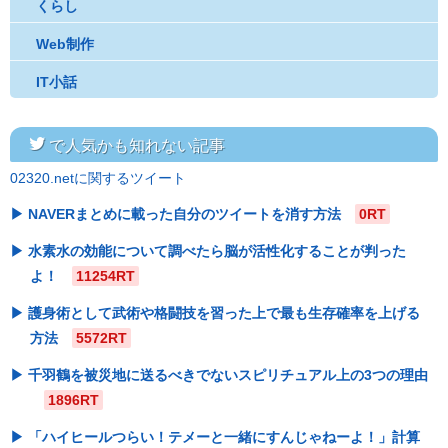
くらし
Web制作
IT小話
twitter
で人気かも知れない記事
02320.netに関するツイート
NAVERまとめに載った自分のツイートを消す方法
0RT
水素水の効能について調べたら脳が活性化することが判った
よ！
11254RT
護身術として武術や格闘技を習った上で最も生存確率を上げる
方法
5572RT
千羽鶴を被災地に送るべきでないスピリチュアル上の3つの理由
1896RT
「ハイヒールつらい！テメーと一緒にすんじゃねーよ！」計算