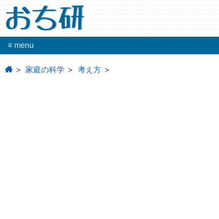
おち研
≡ menu
home
家庭の科学
考え方