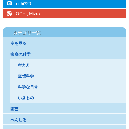
hatebu
ochi320
googleplus
OCHI, Mizuki
カテゴリ一覧
空を見る
家庭の科学
考え方
空想科学
科学な日常
いきもの
園芸
ぺんしる