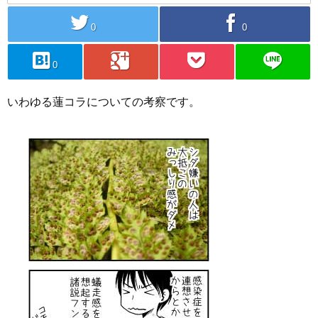
twitter
facebook
0
0
hatebu
googleplus
pocket
line
0
いわゆる蓮コラについての考察です。