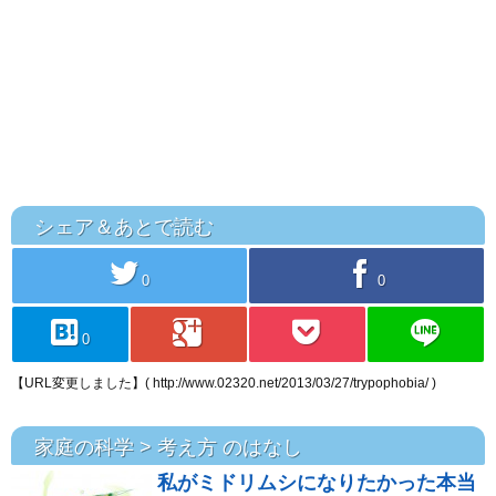
シェア＆あとで読む
twitter
facebook
0
0
hatebu
googleplus
pocket
line
0
【URL変更しました】( http://www.02320.net/2013/03/27/trypophobia/ )
家庭の科学 > 考え方 のはなし
私がミドリムシになりたかった本当