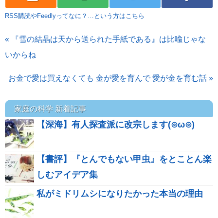
RSS購読やFeedlyってなに？…という方はこちら
« 『雪の結晶は天から送られた手紙である』は比喩じゃな
いからね
お金で愛は買えなくても 金が愛を育んで 愛が金を育む話 »
家庭の科学 新着記事
【深海】有人探査派に改宗します(⊙ω⊙)
【書評】『とんでもない甲虫』をとことん楽
しむアイデア集
私がミドリムシになりたかった本当の理由