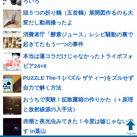
ろいろ
頭５つの折り鶴（五首鶴）展開図作るのも大
変だし動画撮ったよ
消費者庁「酵素ジュース」レシピ騒動の裏で
起きてたもう一つの事件
本当は蓮コラだけじゃなかったトライポフォ
ビア24+8
PUZZLE The-T (パズル ザティー)をズルせず
自力で解く方法
おうちで実験！拡散霧箱の作りかた（＋原理
と放射線源の入手法）
赤潮と夜光虫みてきた！今度は嘘じゃないで
す in葉山