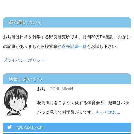
おち研
について
おち研は日常を雑学する野良研究所です。月間20万PV感謝。お探し
の記事がありましたら検索窓や
過去記事一覧
もお試し下さい。
プライバシーポリシー
所長ごあいさつ
おち
OCHI, Mizuki
花鳥風月をこよなく愛する体育会系。趣味はバラ
バラに見えて科学繋がりです。
もっと読む...
twitter
@02320_ochi