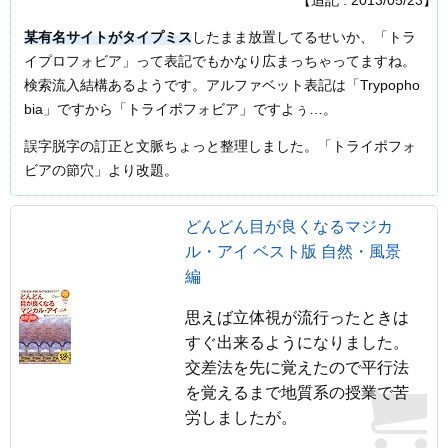
【追記 : 2013/05/23】
某有名サイトがタイプミス
したまま放置してるせいか、「トラ
イプロフォビア」って表記でもかなり広まっちゃってますね。
検索流入結構あるようです。アルファベット表記は「Trypopho
bia」ですから「トライポフォビア」ですよぅ…。
誤字脱字の訂正と文脈ちょっと整理しました。「トライポフォ
ビアの節穴」より改題。
どんどん目が良くなるマジカ
ル・アイ ベスト版 自然・風景
編
思えば立体視が流行ったときは
すぐ出来るようになりました。
交差法を先に覚えたので平行法
を覚えるまで地質系の授業で苦
労しましたが。