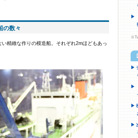
船の数々
※T
せない精緻な作りの模造船。それぞれ2mほどもあっ
h