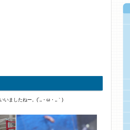
ましたねー。(´,,・ω・,,｀)