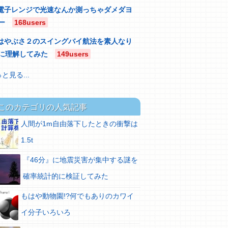
電子レンジで光速なんか測っちゃダメダヨ
ー
168users
はやぶさ２のスイングバイ航法を素人なり
に理解してみた
149users
と見る...
このカテゴリの人気記事
人間が1m自由落下したときの衝撃は
1.5t
『46分』に地震災害が集中する謎を
確率統計的に検証してみた
もはや動物園!?何でもありのカワイ
イ分子いろいろ