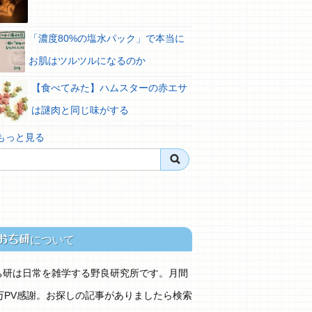
「濃度80%の塩水パック」で本当に
お肌はツルツルになるのか
【食べてみた】ハムスターの赤エサ
は謎肉と同じ味がする
 もっと見る
おち研
について
ち研は日常を雑学する野良研究所です。月間
0万PV感謝。お探しの記事がありましたら検索