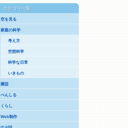
カテゴリ一覧
空を見る
家庭の科学
考え方
空想科学
科学な日常
いきもの
園芸
ぺんしる
くらし
Web制作
IT小話