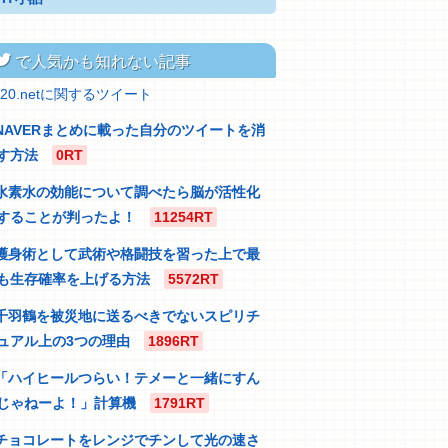
itter
で人気かも知れない記事
320.netに関するツイート
NAVERまとめに載った自分のツイートを消
す方法
0RT
水素水の効能について調べたら脳が活性化
することが判ったよ！
11254RT
護身術として武術や格闘技を習った上で最
も生存確率を上げる方法
5572RT
千羽鶴を被災地に送るべきでないスピリチ
ュアル上の3つの理由
1896RT
「ハイヒールつらい！テメーと一緒にすん
じゃねーよ！」計算機
1791RT
チョコレートをレンジでチンして光の速さ