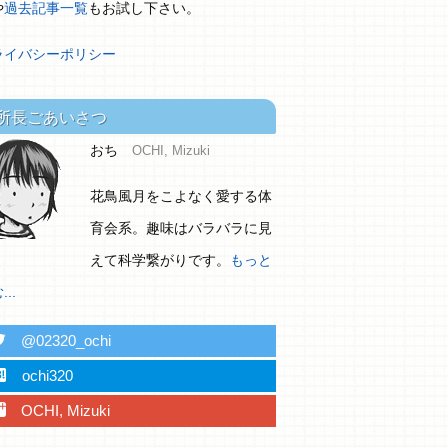
や
過去記事一覧
もお試し下さい。
ライバシーポリシー
所長ごあいさつ
おち
OCHI, Mizuki
花鳥風月をこよなく愛する体
育会系。趣味はバラバラに見
えて科学繋がりです。
もっと
..
ter
@02320_ochi
ebu
ochi320
plus
OCHI, Mizuki