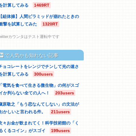
を計算してみる
1469RT
【組体操】人間ピラミッドが崩れたときの
衝撃を試算してみた
1320RT
witterカウンタはテスト運転中です
atebu
で人気かも知れない記事
チョコレートをレンジでチンして光の速さ
を計算してみる
300users
「電気を食べて生きる微生物」の何がスゴ
イか判らない全ての人へ！
203users
槇原敬之「もう恋なんてしない」の文法が
おかしいと言われる件。
211users
次々お金が飲まれてく！科学技術館の「く
るくるコイン」がスゴイ
199users