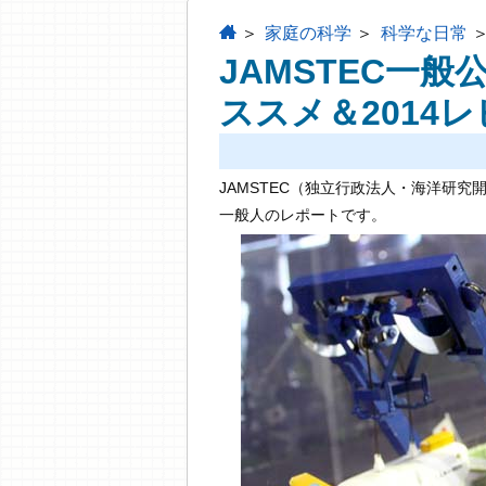
home
家庭の科学
科学な日常
JAMSTEC一
ススメ＆2014
JAMSTEC（独立行政法人・海洋研
一般人のレポートです。