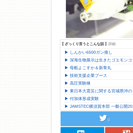
しんかい6500ガン推し
深海生物展示は生きたゴエモンコ
母船よこすか＆新青丸
技術支援企業ブース
高圧実験棟
東日本大震災に関する宮城県沖の
付加体形成実験
JAMSTEC横須賀本部 一般公開2
twitter
0