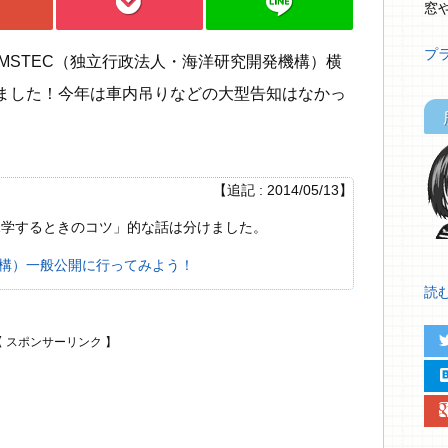
pocket
line
窓
プ
MSTEC（独立行政法人・海洋研究開発機構）横
ました！今年は車内吊りなどの大型告知はなかっ
。
【追記 : 2014/05/13】
を見学するときのコツ」的な話は分けました。
発機構）一般公開に行ってみよう！
読む.
twit
hat
google