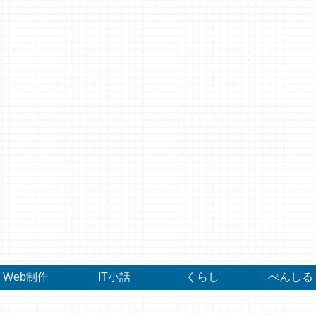
Web制作
IT小話
くらし
ぺんしる