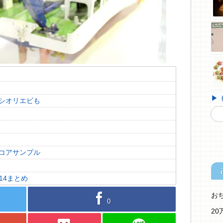
▶
シオリエビも
コアサンプル
014まとめ
お
facebook
0
2