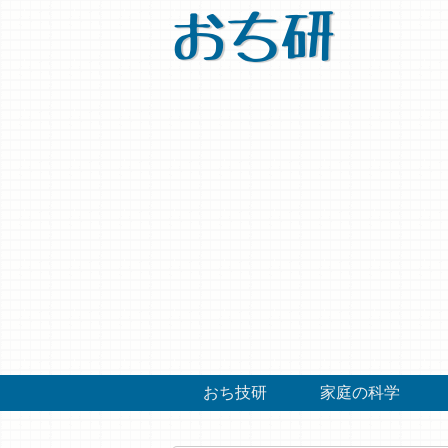
おち研
おち技研
家庭の科学