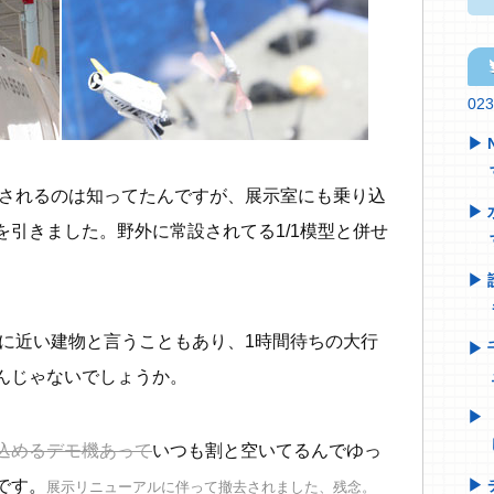
tw
02
示されるのは知ってたんですが、展示室にも乗り込
引きました。野外に常設されてる1/1模型と併せ
付に近い建物と言うこともあり、1時間待ちの大行
んじゃないでしょうか。
込めるデモ機あって
いつも割と空いてるんでゆっ
です。
展示リニューアルに伴って撤去されました、残念。