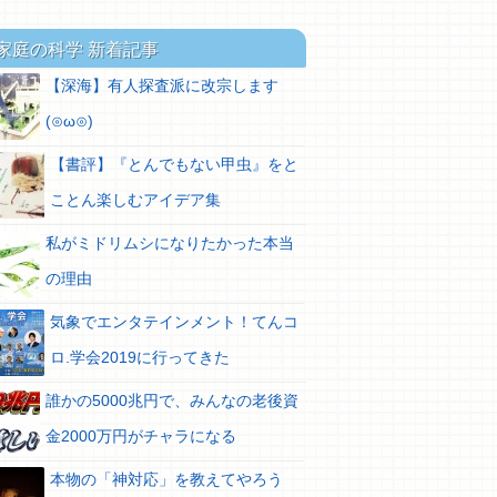
家庭の科学 新着記事
【深海】有人探査派に改宗します
(⊙ω⊙)
【書評】『とんでもない甲虫』をと
ことん楽しむアイデア集
私がミドリムシになりたかった本当
の理由
気象でエンタテインメント！てんコ
ロ.学会2019に行ってきた
誰かの5000兆円で、みんなの老後資
金2000万円がチャラになる
本物の「神対応」を教えてやろう